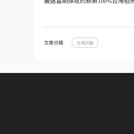
嚴選當期採收的新鮮100%台灣稻
文章分類
台灣米飯