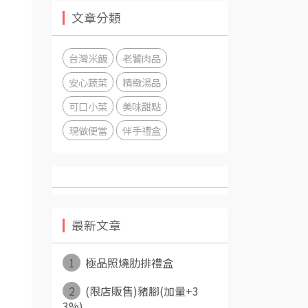
文章分類
台灣米飯
老饕肉品
安心蔬菜
精緻湯品
可口小菜
美味甜點
現做便當
伴手禮盒
最新文章
1
極品照燒肋排禮盒
2
(限店販售)豬腳(加量+3
3%)