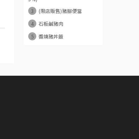
3
(限店販售)豬腳便當
4
石板鹹豬肉
5
醬燒豬丼飯