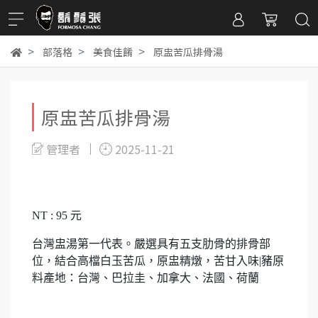
部落格
美食佳餚
原盅苦瓜排骨湯
原盅苦瓜排骨湯
管理者
2025-11-21
NT : 95 元
台灣盅湯第一代表。嚴選具有五支肋骨的排骨部
位，結合高檔白玉苦瓜，原盅精燉，苦甘入味|豬原
料產地：台灣、巴拉圭、加拿大、法國、荷蘭