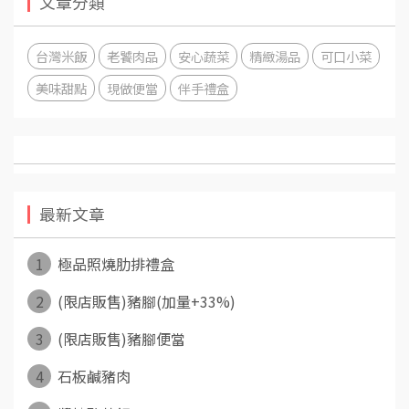
文章分類
台灣米飯
老饕肉品
安心蔬菜
精緻湯品
可口小菜
美味甜點
現做便當
伴手禮盒
最新文章
1
極品照燒肋排禮盒
2
(限店販售)豬腳(加量+33%)
3
(限店販售)豬腳便當
4
石板鹹豬肉